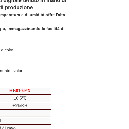
i digitale tenuto in mano di
 di produzione
mperatura e di umidità offre l'alta
io, immagazzinando le facilità di
 e colto
ente i valori.
HE810-EX
±0.5℃
±5%RH
H
i di cavo