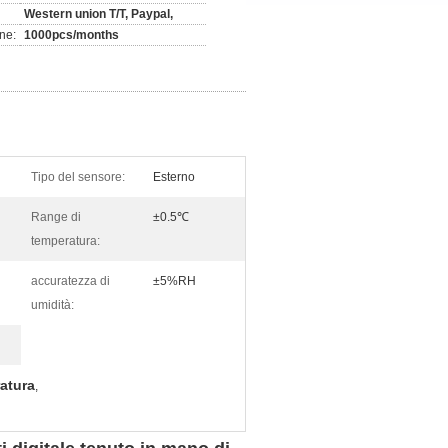
Western union T/T, Paypal,
ne:
1000pcs/months
Tipo del sensore:
Esterno
Range di
±0.5℃
temperatura:
accuratezza di
±5%RH
umidità:
ratura
,