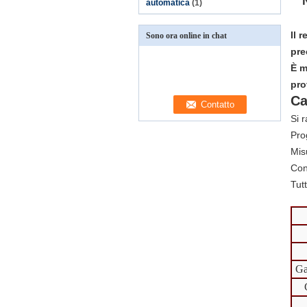
automatica
(1)
Il 
Sono ora online in chat
pre
È m
pro
Ca
Si 
Pro
Mis
Con
Tutt
Ga