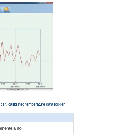
,
gger
calibrated temperature data logger
tamente a noi