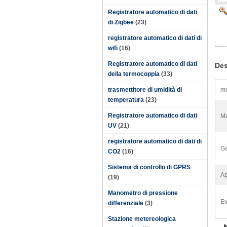
Registratore automatico di dati
di Zigbee
(23)
registratore automatico di dati di
wifi
(16)
Registratore automatico di dati
Des
della termocoppia
(33)
trasmettitore di umidità di
mo
temperatura
(23)
Registratore automatico di dati
Ma
UV
(21)
registratore automatico di dati di
Ga
CO2
(16)
Sistema di controllo di GPRS
Ap
(19)
Manometro di pressione
Ev
differenziale
(3)
Stazione metereologica