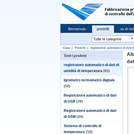
Fabbricazione pr
di controllo dell
Benvenuto
prodotti
su di noi
Casa
Prodotti
registratore automatico di dati 
umidità e di temperatura
Alt
Tutti i prodotti
dat
registratore automatico di dati di
umidità di temperatura
(65)
Igrometro termometro digitale
(50)
Registratore automatico di dati
di USB
(39)
Registratore automatico di dati
di GSM
(44)
Sistema di controllo di
temperatura
(18)