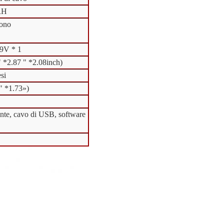
RH
gono
 9V * 1
*2.87 " *2.08inch)
si
 *1.73»)
ente, cavo di USB, software