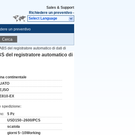
Sales & Support
Richiedere un preventivo
-
Select Language
dere un preventivo
Cerca
'ABS del registratore automatico di dati di
ABS del registratore automatico di
ina continentale
UATO
E,ISO
E810-EX
e spedizione:
mo:
5 Pz
USD150~2600/PCS
scatola
giorni 5~10Working