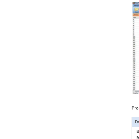
Pro
De
B
M