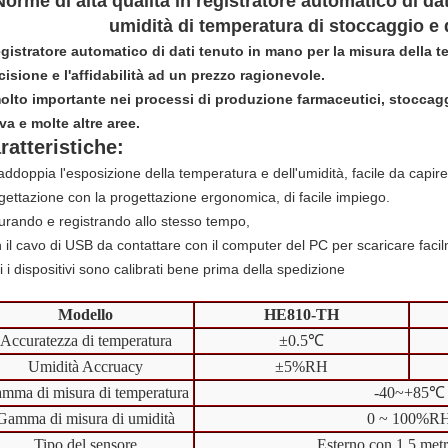
Norme di alta qualità in registratore automatico di dat
umidità di temperatura di stoccaggio e
registratore automatico di dati tenuto in mano per la misura della te
cisione e l'affidabilità ad un prezzo ragionevole.
olto importante nei processi di produzione farmaceutici, stoccagg
va e molte altre aree.
ratteristiche:
raddoppia l'esposizione della temperatura e dell'umidità, facile da capire
gettazione con la progettazione ergonomica, di facile impiego.
urando e registrando allo stesso tempo,
 il cavo di USB da contattare con il computer del PC per scaricare facilm
i i dispositivi sono calibrati bene prima della spedizione
Modello
HE810-TH
Accuratezza di temperatura
±0.5℃
Umidità Accruacy
±5%RH
mma di misura di temperatura
-40~+85℃
Gamma di misura di umidità
0 ~ 100%R
Tipo del sensore
Esterno con 1,5 metr