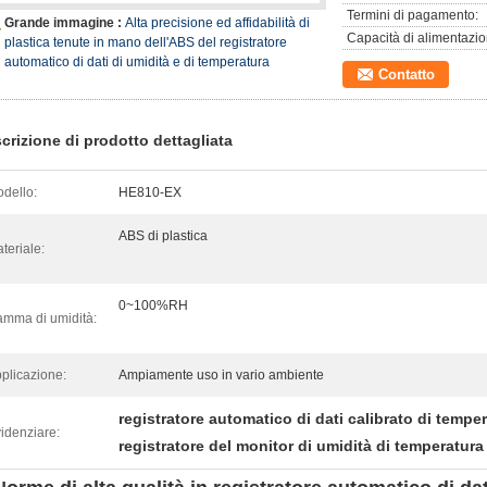
Termini di pagamento:
Grande immagine :
Alta precisione ed affidabilità di
Capacità di alimentazio
plastica tenute in mano dell'ABS del registratore
automatico di dati di umidità e di temperatura
Contatto
crizione di prodotto dettagliata
dello:
HE810-EX
ABS di plastica
teriale:
0~100%RH
mma di umidità:
plicazione:
Ampiamente uso in vario ambiente
registratore automatico di dati calibrato di tempe
idenziare:
registratore del monitor di umidità di temperatura