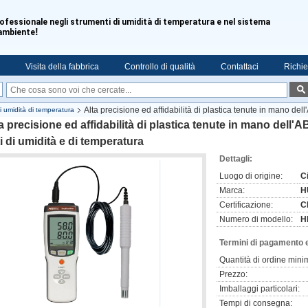
ofessionale negli strumenti di umidità di temperatura e nel sistema
!
'ambiente
Visita della fabbrica
Controllo di qualità
Contattaci
Richie
Alta precisione ed affidabilità di plastica tenute in mano dell
di umidità di temperatura
a precisione ed affidabilità di plastica tenute in mano dell'
i di umidità e di temperatura
Dettagli:
Luogo di origine:
C
Marca:
H
Certificazione:
C
Numero di modello:
H
Termini di pagamento 
Quantità di ordine mini
Prezzo:
Imballaggi particolari:
Tempi di consegna: