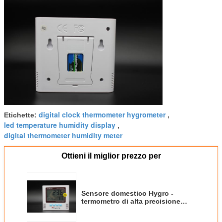
digital clock thermometer hygrometer
Etichette:
,
led temperature humidity display
,
digital thermometer humidity meter
Ottieni il miglior prezzo per
Sensore domestico Hygro -
termometro di alta precisione
dell'igrometro del termometro di
DecoratorsDigital