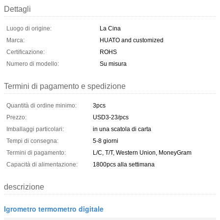
Dettagli
Luogo di origine:
La Cina
Marca:
HUATO and customized
Certificazione:
ROHS
Numero di modello:
Su misura
Termini di pagamento e spedizione
Quantità di ordine minimo:
3pcs
Prezzo:
USD3-23/pcs
Imballaggi particolari:
in una scatola di carta
Tempi di consegna:
5-8 giorni
Termini di pagamento:
L/C, T/T, Western Union, MoneyGram
Capacità di alimentazione:
1800pcs alla settimana
descrizione
Igrometro termometro digitale