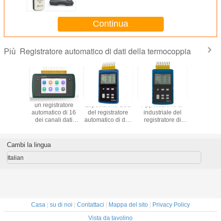
temperatura di Manica
Continua
Registratore automatico di dati della termocoppia
Più
un registratore
Esposizione LCD
Applicazione di
termoc
automatico di 16
del registratore
industriale del
Huato S
dei canali dati
automatico di dati
registratore di
S210-V10
senza carta della
della termocoppia
temperatura del
AS d
termocoppia
di Manica di alta
registratore
registr
precisione 8
automatico di 8 di
automatico
Cambi la lingua
grande con luce
Manica dati della
di tempera
posteriore
termocoppia
tensione 
Italian
0~1
Casa
|
su di noi
|
Contattaci
|
Mappa del sito
|
Privacy Policy
Vista da tavolino