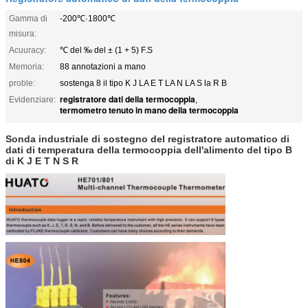
Gamma di
-200℃·1800℃
misura:
Acuuracy:
℃ del ‰ del ± (1 + 5) F.S
Memoria:
88 annotazioni a mano
proble:
sostenga 8 il tipo K J LA E T LA N LA S la R B
registratore dati della termocoppia
Evidenziare:
,
termometro tenuto in mano della termocoppia
Sonda industriale di sostegno del registratore automatico di
dati di temperatura della termocoppia dell'alimento del tipo B
di K J E T N S R