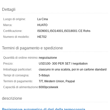
Dettagli
Luogo di origine:
La Cina
Marca:
HUATO
Certificazione:
ISO9001,ISO14001,ISO18001 CE Rohs
Numero di modello:
HE702
Termini di pagamento e spedizione
Quantità di ordine minimo:
negoziazione
Prezzo:
USD100- 300 PER SET / negotiation
Imballaggi particolari:
ciascuno in una scatola, poi in un cartone standard
Tempi di consegna:
5-8days
Termini di pagamento:
T/T, Western Union, Paypal
Capacità di alimentazione:
6000pcs/week
descrizione
Registratore automatico di dati della termocoppia