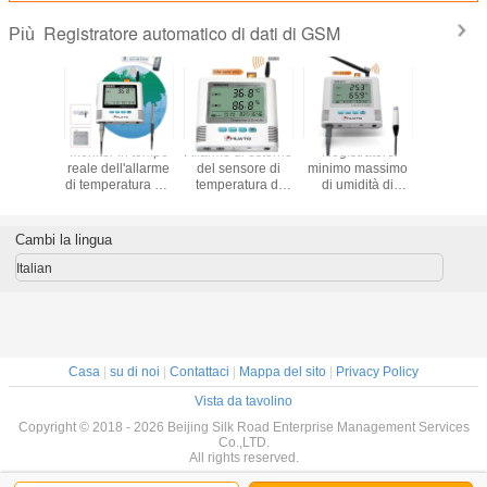
Registratore automatico di dati di GSM
Più
ratore
Monitor in tempo
Allarme di esterno
Registratore
Sensor
o di dati
reale dell'allarme
del sensore di
minimo massimo
temperat
 di GSM
di temperatura del
temperatura di
di umidità di
GSM dell'
ll'allarme
frigorifero per i
GSM del monitor
temperatura del
di SM
 pile con
campi di ricerca
di temperatura di
registratore
esposizi
ia sonda
agricola
GSM di alta
automatico di
del regis
Cambi la lingua
erna
precisione
temperatura di
automatico
USB GSM con la
di tempera
Italian
sonda esterna
GS
Casa
|
su di noi
|
Contattaci
|
Mappa del sito
|
Privacy Policy
Vista da tavolino
Copyright © 2018 - 2026 Beijing Silk Road Enterprise Management Services
Co.,LTD.
All rights reserved.