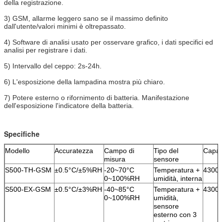
della registrazione.
3)
GSM, allarme leggero sano se il massimo definito
dall'utente/valori minimi è oltrepassato.
4)
Software di analisi usato per osservare grafico, i dati specifici ed
analisi
per registrare i dati.
5)
Intervallo del ceppo: 2s-24h.
6)
L'esposizione della lampadina mostra più chiaro.
7)
Potere esterno o rifornimento di batteria. Manifestazione
dell'esposizione l'indicatore della batteria.
Specifiche
Modello
Accuratezza
Campo di
Tipo del
Capac
misura
sensore
S500-TH-GSM
±0.5°C/±5%RH
-20~70°C
Temperatura +
4300
0~100%RH
umidità, interna
S500-EX-GSM
±0.5°C/±3%RH
-40~85°C
Temperatura +
4300
0~100%RH
umidità,
sensore
esterno con 3