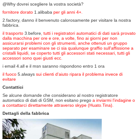
@Why dovrei scegliere la vostra società?
fornitore dorato
1.alibaba
per gli anni 4+.
2.factory, danno il benvenuto calorosamente per visitare la nostra
fabbrica.
il trasporto
3.before
, tutti i registratori automatici di dati sarà provato
dalla macchina per ore e ore, a volte, fino ai giorni per non
assicurarsi problemi con gli strumenti, anche ottenuti un gruppo
separato per esaminare se ci sia qualunque graffio sull'affissione a
cristalli liquidi, se coperto tutti gli accessori stati necessari, tutti gli
accessori sono quei giusti ecc.
i email 4.all e il msn saranno rispondono entro 1 ora
il fuoco
5.always
sui clienti d'aiuto ripara il problema invece di
evitare
Contattici
Se alcune domande che considerano al nostro registratore
automatico di dati di GSM, non esitano prego
a inviarmi l'indagine o
a contattarci direttamente attraverso skype (Huato.Tina).
Dettagli della fabbrica