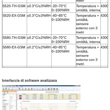
metri
S520-TH-GSM
±0.3°C/±3%RH
-20~70°C
Temperatura +
4300
0~100%RH
umidità, interna
S520-EX-GSM
±0.3°C/±3%RH
-40~85°C
Temperatura +
4300
0~100%RH
umidità,
sensore
esterno con 3
metri
S580-TH-GSM
±0.2°C/±2%RH
-20~70°C
Temperatura +
4300
0~100%RH
umidità, interna
S580-EX-GSM
±0.2°C/±2%RH
-40~85°C
Temperatura +
4300
0~100%RH
umidità,
sensore
esterno con 3
metri
S500-ET-GSM
±0.5°C
-40~85°C
Sensore
4300
esterno di
singola
Interfaccia di software analizzata
temperatura
con 3 metri
S520-DT-GSM
±0.5°C
-40~85°C
Sensore
4300
esterno a
doppia
temperatura
con 3 metri