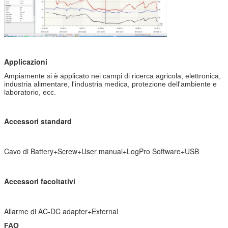
S520-ET-GSM
±0.3°C
-40~85C
Sensore
4300
esterno di
singola
temperatura
con 3 metri
S520-DT-GSM
±0.3°C
-40~85°C
Sensore
4300
Applicazioni
esterno a
doppia
Ampiamente si è applicato nei campi di ricerca agricola, elettronica,
temperatura
industria alimentare, l'industria medica, protezione dell'ambiente e
con 3 metri
laboratorio, ecc.
Accessori standard
Cavo di Battery+Screw+User manual+LogPro Software+USB
Accessori facoltativi
Allarme di AC-DC adapter+External
FAQ